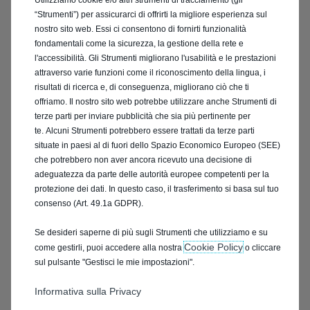
Utilizziamo cookie e/o altri strumenti di tracciamento (gli
“Strumenti”) per assicurarci di offrirti la migliore esperienza sul
*
nostro sito web. Essi ci consentono di fornirti funzionalità
fondamentali come la sicurezza, la gestione della rete e
*
l'accessibilità. Gli Strumenti migliorano l'usabilità e le prestazioni
*
attraverso varie funzioni come il riconoscimento della lingua, i
risultati di ricerca e, di conseguenza, migliorano ciò che ti
offriamo. Il nostro sito web potrebbe utilizzare anche Strumenti di
terze parti per inviare pubblicità che sia più pertinente per
te. Alcuni Strumenti potrebbero essere trattati da terze parti
situate in paesi al di fuori dello Spazio Economico Europeo (SEE)
che potrebbero non aver ancora ricevuto una decisione di
adeguatezza da parte delle autorità europee competenti per la
protezione dei dati. In questo caso, il trasferimento si basa sul tuo
consenso (Art. 49.1a GDPR).
Se desideri saperne di più sugli Strumenti che utilizziamo e su
Cookie Policy
come gestirli, puoi accedere alla nostra
o cliccare
sul pulsante "Gestisci le mie impostazioni".
Informativa sulla Privacy