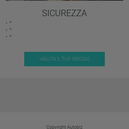
SICUREZZA
*
*
*
VALUTA IL TUO VEICOLO
Copyright Autobiz