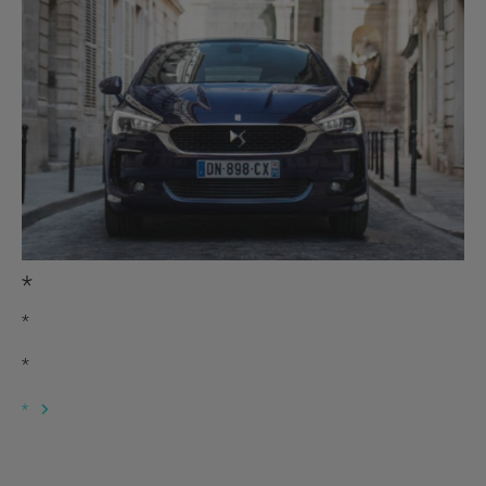
*
*
*
*